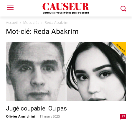
Accueil
Mots-clés
Reda Abakrim
Mot-clé: Reda Abakrim
Abonné
Jugé coupable. Ou pas
Olivier Annichini
-
11 mars 2025
77