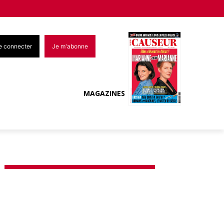
e connecter
Je m'abonne
MAGAZINES