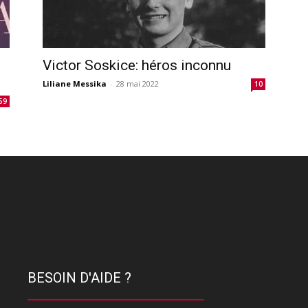
Victor Soskice: héros inconnu
Liliane Messika
-
28 mai 2022
10
59
BESOIN D'AIDE ?