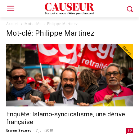
Accueil
Mots-clés
Philippe Martinez
Mot-clé: Philippe Martinez
Abonné
Enquête: Islamo-syndicalisme, une dérive
française
Erwan Seznec
-
7 juin 2018
80