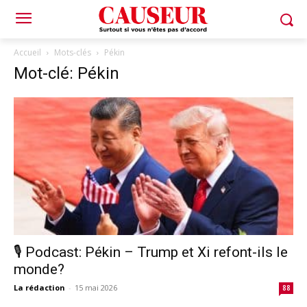
Accueil
Mots-clés
Pékin
Mot-clé: Pékin
🎙️ Podcast: Pékin – Trump et Xi refont-ils le
monde?
La rédaction
-
15 mai 2026
88