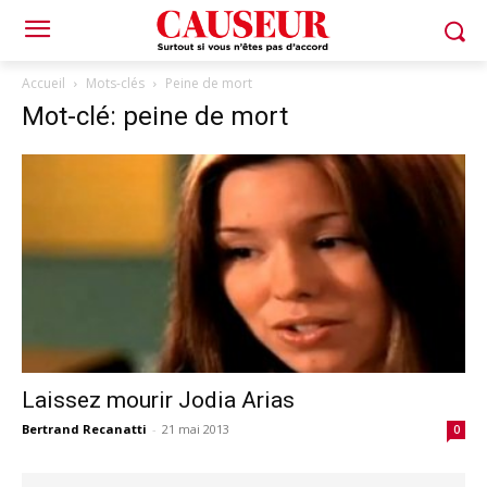
Accueil
Mots-clés
Peine de mort
Mot-clé: peine de mort
Laissez mourir Jodia Arias
Bertrand Recanatti
-
21 mai 2013
0