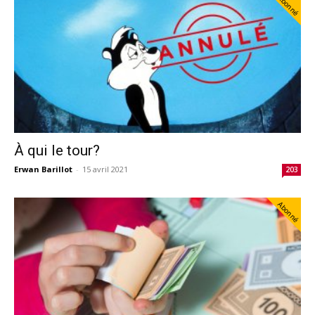
Abonné
À qui le tour?
Erwan Barillot
-
15 avril 2021
203
Abonné