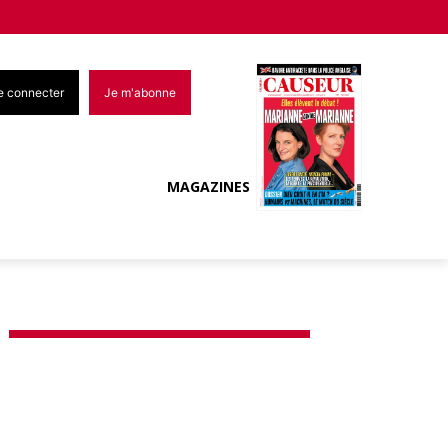
e connecter
Je m'abonne
MAGAZINES