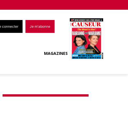
e connecter
Je m'abonne
MAGAZINES