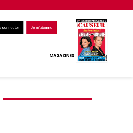
e connecter
Je m'abonne
MAGAZINES