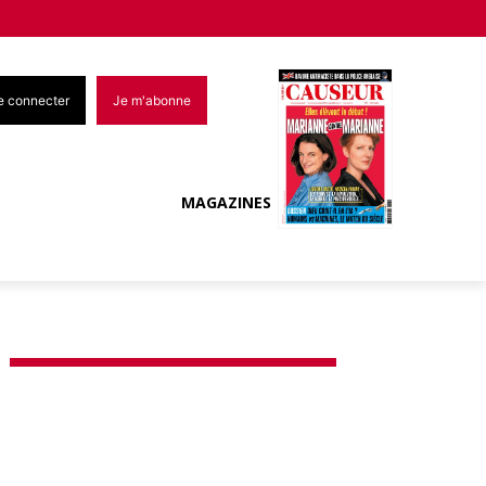
e connecter
Je m'abonne
MAGAZINES