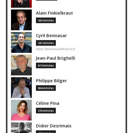
Alain Finkielkraut
202 Articles
Cyril Bennasar
231 Articles
https://bennasarlaffranchi.fr
Jean-Paul Brighelli
817 Articles
Philippe Bilger
804 Articles
Céline Pina
273 Articles
Didier Desrimais