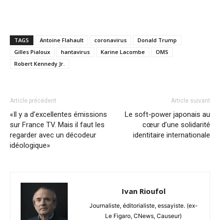
TAGS
Antoine Flahault
coronavirus
Donald Trump
Gilles Pialoux
hantavirus
Karine Lacombe
OMS
Robert Kennedy Jr.
Article précédent
Article suivant
«Il y a d’excellentes émissions
Le soft-power japonais au
sur France TV. Mais il faut les
cœur d’une solidarité
regarder avec un décodeur
identitaire internationale
idéologique»
Ivan Rioufol
Journaliste, éditorialiste, essayiste. (ex-
Le Figaro, CNews, Causeur)