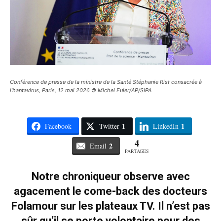
Conférence de presse de la ministre de la Santé Stéphanie Rist consacrée à
l'hantavirus, Paris, 12 mai 2026 © Michel Euler/AP/SIPA
1
1
Facebook
Twitter
LinkedIn
4
2
Email
PARTAGES
Notre chroniqueur observe avec
agacement le come-back des docteurs
Folamour sur les plateaux TV. Il n’est pas
sûr qu’il se porte volontaire pour des