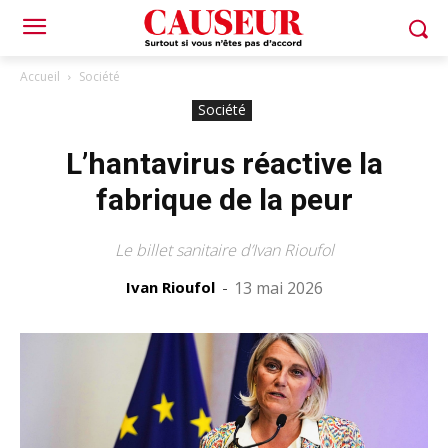
Accueil
Société
Société
L’hantavirus réactive la
fabrique de la peur
Le billet sanitaire d’Ivan Rioufol
Ivan Rioufol
-
13 mai 2026