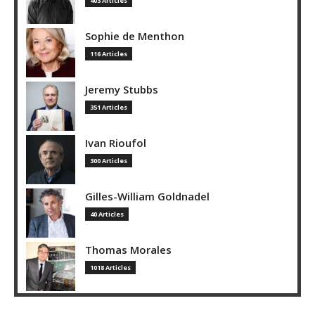
403 Articles
Sophie de Menthon
116 Articles
Jeremy Stubbs
351 Articles
Ivan Rioufol
300 Articles
Gilles-William Goldnadel
40 Articles
Thomas Morales
1018 Articles