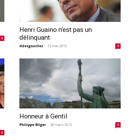
Henri Guaino n’est pas un
délinquant
0
ddesgouilles
-
15 mai 2013
0
Honneur à Gentil
Philippe Bilger
-
28 mars 2013
0
0