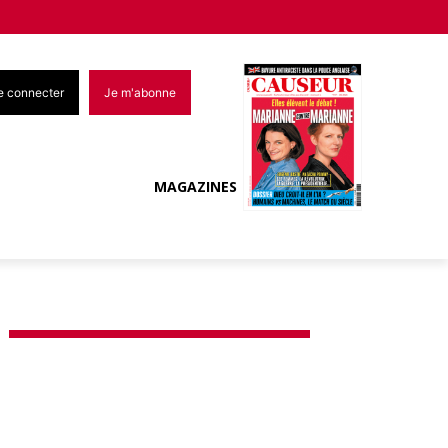
e connecter
Je m'abonne
MAGAZINES