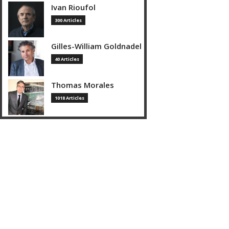
Ivan Rioufol
300 Articles
Gilles-William Goldnadel
40 Articles
Thomas Morales
1018 Articles