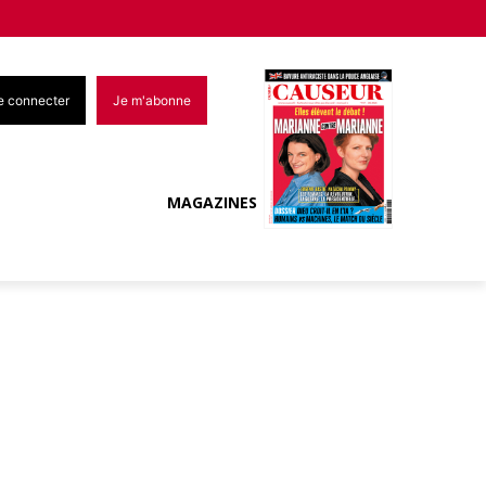
e connecter
Je m'abonne
MAGAZINES