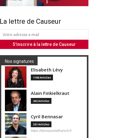
La lettre de Causeur
Nos signatures
Elisabeth Lévy
1190 Articles
Alain Finkielkraut
202 Articles
Cyril Bennasar
231 Articles
https://bennasarlaffranchi.fr