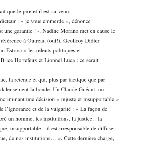
it que le pire et il est survenu.
adicteur : « je vous emmerde », dénonce
est une garantie ! -, Nadine Morano met en cause le
t référence à Outreau (oui!), Geoffroy Didier
 Estrosi « les relents politiques et
 Brice Hortefeux et Lionnel Luca : ce serait
nue, la retenue et qui, plus par tactique que par
andaleusement la bonde. Un Claude Guéant, un
ncriminant une décision « injuste et insupportable »
 l’ignorance et de la vulgarité : « La façon de
oré un homme, les institutions, la justice…la
sque, insupportable…il est irresponsable de diffuser
ue, de nos institutions… ». Cette dernière charge,