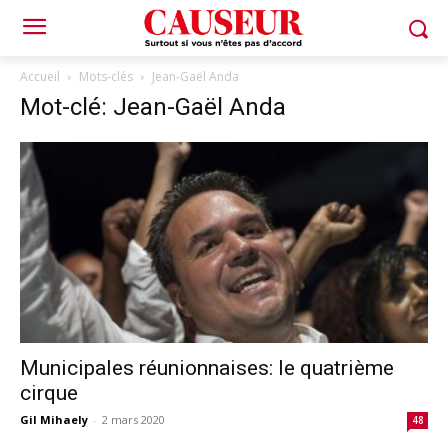
Accueil
Mots-clés
Jean-Gaël Anda
Mot-clé: Jean-Gaël Anda
Municipales réunionnaises: le quatrième
cirque
Gil Mihaely
-
2 mars 2020
48