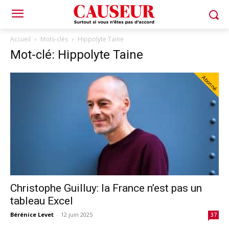
Accueil
Mots-clés
Hippolyte Taine
Mot-clé: Hippolyte Taine
Abonné
Christophe Guilluy: la France n’est pas un
tableau Excel
Bérénice Levet
-
12 juin 2025
37