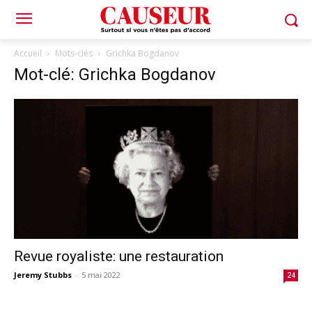
Accueil
Mots-clés
Grichka Bogdanov
Mot-clé: Grichka Bogdanov
Revue royaliste: une restauration
Jeremy Stubbs
-
5 mai 2022
24