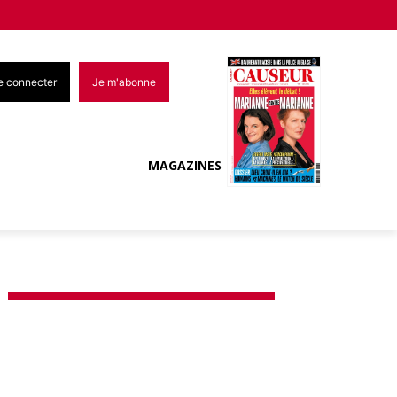
e connecter
Je m'abonne
MAGAZINES