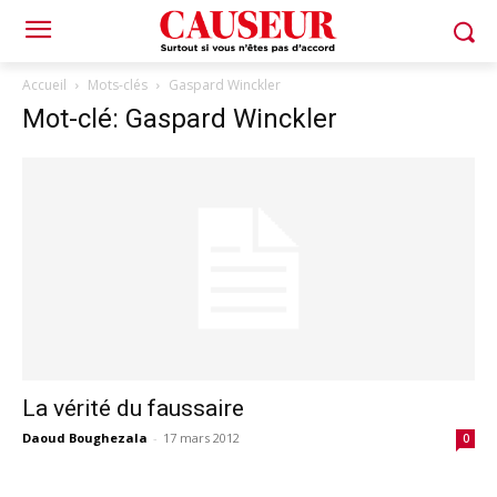
Accueil
Mots-clés
Gaspard Winckler
Mot-clé: Gaspard Winckler
La vérité du faussaire
Daoud Boughezala
-
17 mars 2012
0