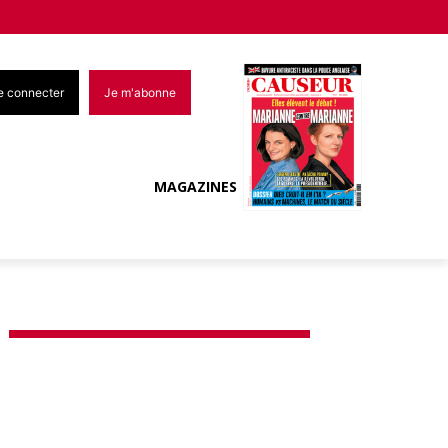
e connecter
Je m'abonne
MAGAZINES