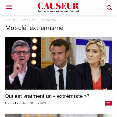
Accueil
Mots-clés
Extremisme
Mot-clé: extremisme
Qui est vraiment un « extrémiste »?
Henri Temple
-
18 mai 2019
231