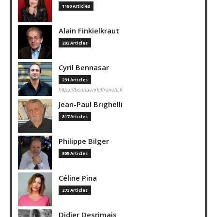
1190 Articles
Alain Finkielkraut
202 Articles
Cyril Bennasar
231 Articles
https://bennasarlaffranchi.fr
Jean-Paul Brighelli
817 Articles
Philippe Bilger
805 Articles
Céline Pina
273 Articles
Didier Desrimais