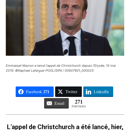
Emmanuel Macron a lancé l'appel de Christchurch depuis l'Elysée, 15 mai
2019. ©Raphael Lafargue-POOL/SIPA / 00907901_000025
271
Facebook
Twitter
LinkedIn
271
Email
PARTAGES
L’appel de Christchurch a été lancé, hier,