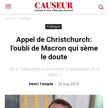
Accueil
Politique
Politique
Appel de Christchurch:
l’oubli de Macron qui sème
le doute
De la "lutte contre le terrorisme" à l'éradication de la
"lèpre" ?
Henri Temple
-
16 mai 2019