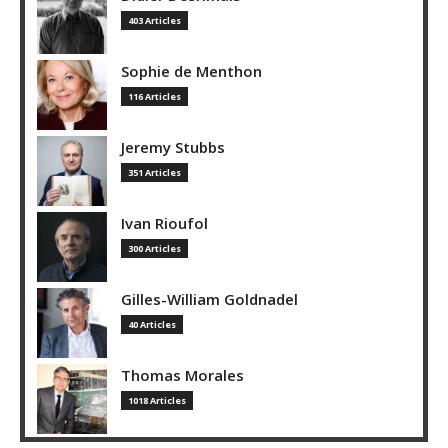
403 Articles
Sophie de Menthon
116 Articles
Jeremy Stubbs
351 Articles
Ivan Rioufol
300 Articles
Gilles-William Goldnadel
40 Articles
Thomas Morales
1018 Articles