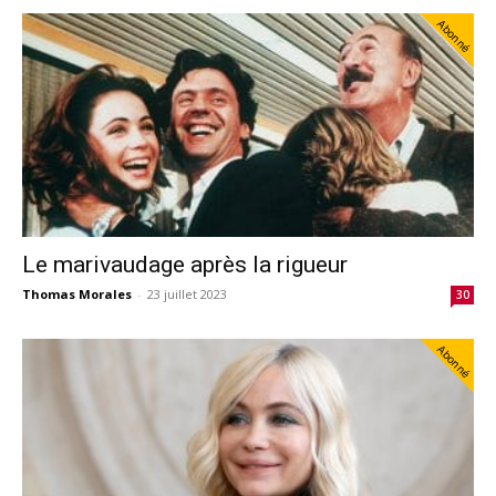
Abonné
Le marivaudage après la rigueur
Thomas Morales
-
23 juillet 2023
30
Abonné