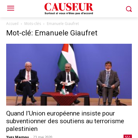
Accueil
Mots-clés
Emanuele Giaufret
Mot-clé: Emanuele Giaufret
Quand l’Union européenne insiste pour
subventionner des soutiens au terrorisme
palestinien
Yves Mamou
-
23 mai 2020
551