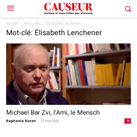
Accueil
Mots-clés
Élisabeth Lenchener
Mot-clé: Élisabeth Lenchener
Michaël Bar Zvi, l’Ami, le Mensch
Raphaela Rozen
-
12 mai 2022
76