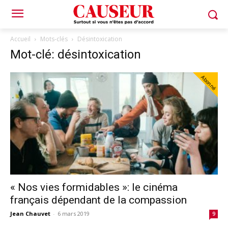
Accueil
Mots-clés
Désintoxication
Mot-clé: désintoxication
Abonné
« Nos vies formidables »: le cinéma
français dépendant de la compassion
Jean Chauvet
-
6 mars 2019
9