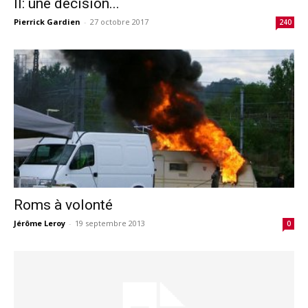
II: une décision...
Pierrick Gardien
-
27 octobre 2017
240
Roms à volonté
Jérôme Leroy
-
19 septembre 2013
0