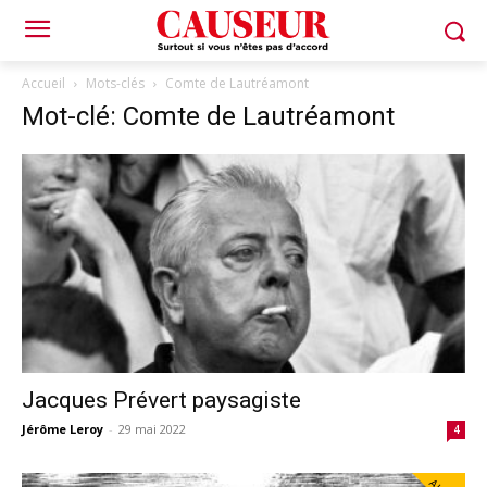
Accueil
Mots-clés
Comte de Lautréamont
Mot-clé: Comte de Lautréamont
Jacques Prévert paysagiste
Jérôme Leroy
-
29 mai 2022
4