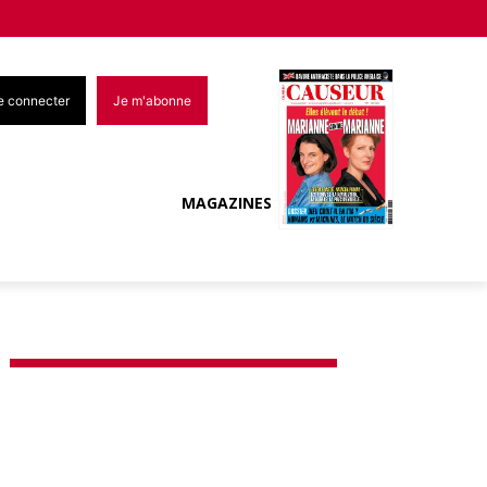
e connecter
Je m'abonne
MAGAZINES