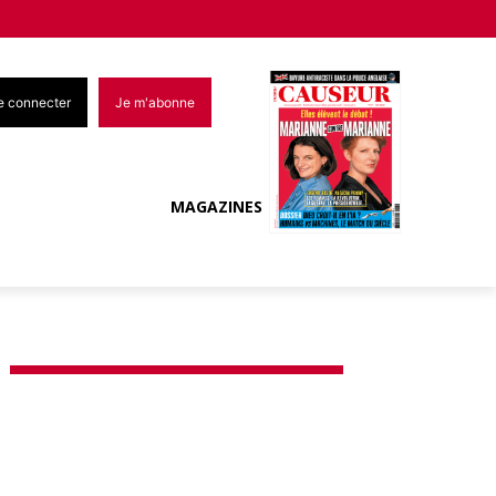
e connecter
Je m'abonne
MAGAZINES