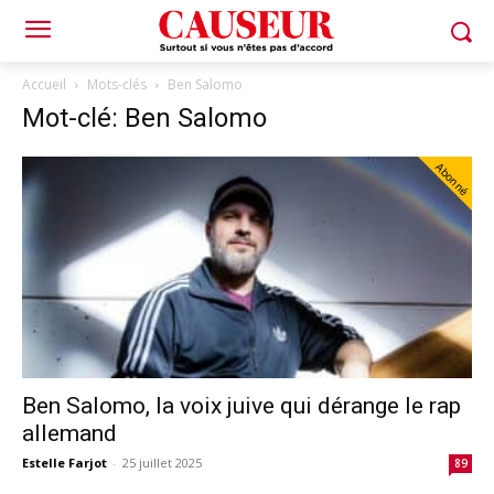
Accueil
Mots-clés
Ben Salomo
Mot-clé: Ben Salomo
Abonné
Ben Salomo, la voix juive qui dérange le rap
allemand
Estelle Farjot
-
25 juillet 2025
89