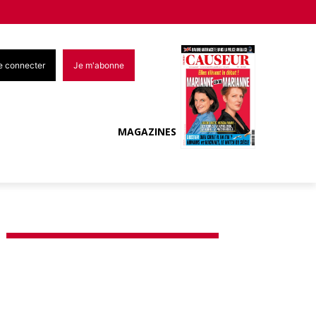
e connecter
Je m'abonne
MAGAZINES