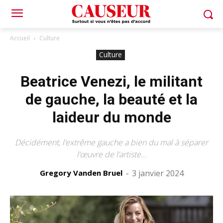
Accueil
Culture
Culture
Beatrice Venezi, le militant
de gauche, la beauté et la
laideur du monde
Décidément, l’extrême gauche a bien du mal à séparer
l’œuvre de l’artiste…
Gregory Vanden Bruel
-
3 janvier 2024