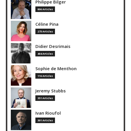
Philippe Bilger
806 Articles
Céline Pina
273 Articles
Didier Desrimais
404 Articles
Sophie de Menthon
116 Articles
Jeremy Stubbs
351 Articles
Ivan Rioufol
301 Articles