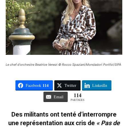
Le chef d'orchestre Beatrice Venezi © Rocco Spaziani/Mondadori Portfol/SIPA
114
Facebook
Twitter
LinkedIn
114
Email
PARTAGES
Des militants ont tenté d’interrompre
une représentation aux cris de
« Pas de