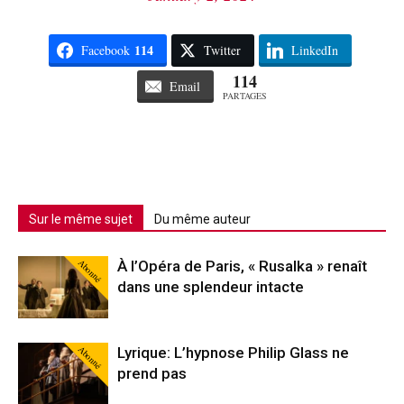
114
Facebook
Twitter
LinkedIn
114
Email
PARTAGES
Sur le même sujet
Du même auteur
Abonné
À l’Opéra de Paris, « Rusalka » renaît
dans une splendeur intacte
Abonné
Lyrique: L’hypnose Philip Glass ne
prend pas