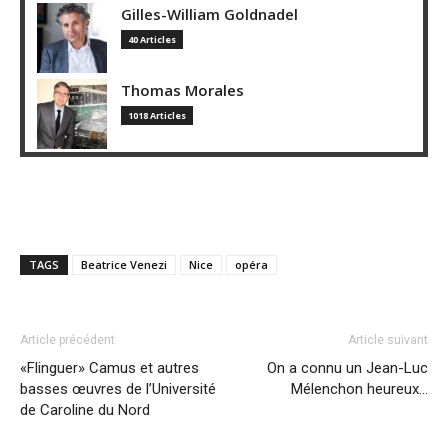
Gilles-William Goldnadel
40 Articles
Thomas Morales
1018 Articles
TAGS
Beatrice Venezi
Nice
opéra
Article précédent
Article suivant
«Flinguer» Camus et autres
On a connu un Jean-Luc
basses œuvres de l’Université
Mélenchon heureux…
de Caroline du Nord