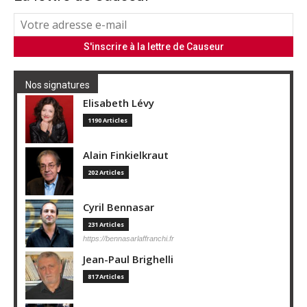
Nos signatures
Elisabeth Lévy
1190 Articles
Alain Finkielkraut
202 Articles
Cyril Bennasar
231 Articles
https://bennasarlaffranchi.fr
Jean-Paul Brighelli
817 Articles