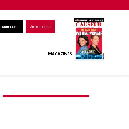
e connecter
Je m'abonne
MAGAZINES