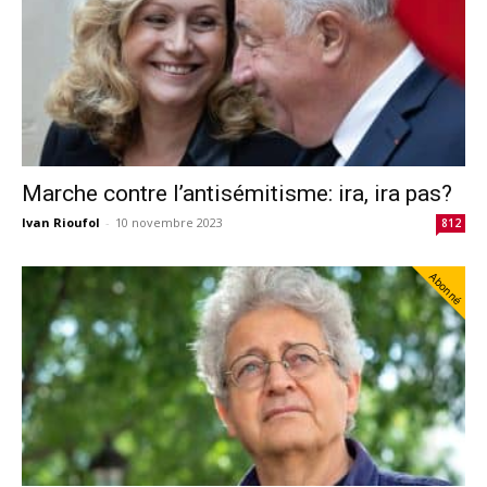
Marche contre l’antisémitisme: ira, ira pas?
Ivan Rioufol
-
10 novembre 2023
812
Abonné