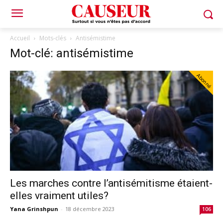
Accueil
Mots-clés
Antisémistime
Mot-clé: antisémistime
Abonné
Les marches contre l’antisémitisme étaient-
elles vraiment utiles?
Yana Grinshpun
-
18 décembre 2023
106