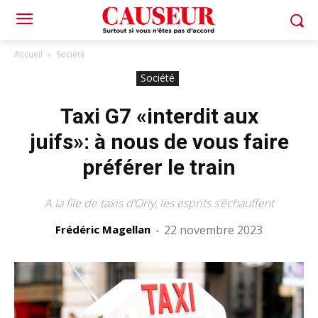
Accueil
Société
Société
Taxi G7 «interdit aux
juifs»: à nous de vous faire
préférer le train
A la file de taxis d’Orly, les esprits s’échauffent
Frédéric Magellan
-
22 novembre 2023