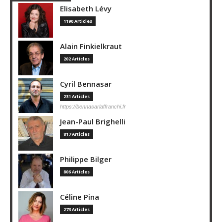
Elisabeth Lévy
1190 Articles
Alain Finkielkraut
202 Articles
Cyril Bennasar
231 Articles
https://bennasarlaffranchi.fr
Jean-Paul Brighelli
817 Articles
Philippe Bilger
806 Articles
Céline Pina
273 Articles