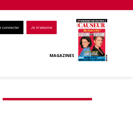
e connecter
Je m'abonne
MAGAZINES