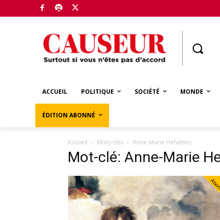
Boutique
ACCUEIL
POLITIQUE
SOCIÉTÉ
MONDE
ÉDITION ABONNÉ
Accueil
Mots-clés
Anne-Marie Helvétius
Mot-clé: Anne-Marie He
Abo