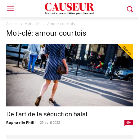
Accueil
Mots-clés
Amour courtois
Mot-clé: amour courtois
Abonné
De l’art de la séduction halal
Raphaelle Philli
-
29 avril 2022
494