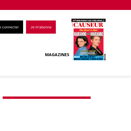
e connecter
Je m'abonne
MAGAZINES