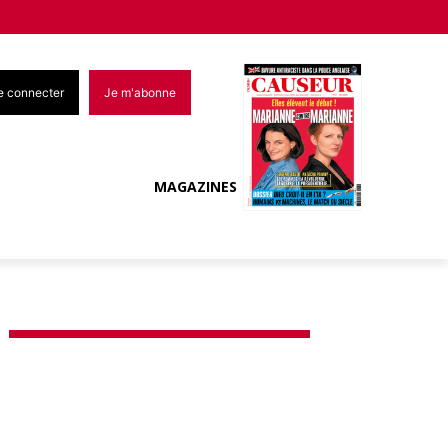
e connecter
Je m'abonne
MAGAZINES