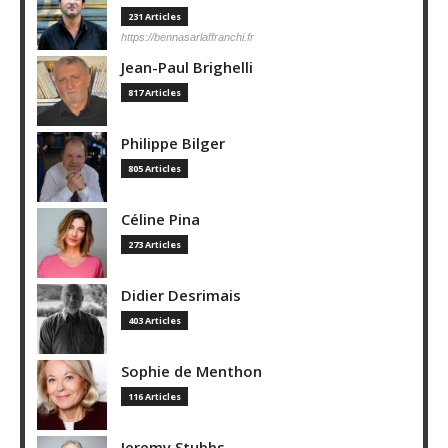
231 Articles
https://bennasarlaffranchi.fr
Jean-Paul Brighelli
817 Articles
Philippe Bilger
805 Articles
Céline Pina
273 Articles
Didier Desrimais
403 Articles
Sophie de Menthon
116 Articles
Jeremy Stubbs