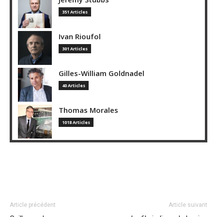
351 Articles
Ivan Rioufol
301 Articles
Gilles-William Goldnadel
40 Articles
Thomas Morales
1018 Articles
Article précédent
Article suivant