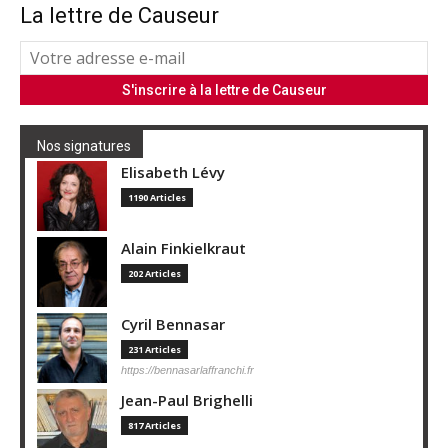
La lettre de Causeur
Nos signatures
Elisabeth Lévy
1190 Articles
Alain Finkielkraut
202 Articles
Cyril Bennasar
231 Articles
https://bennasarlaffranchi.fr
Jean-Paul Brighelli
817 Articles