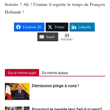
histoire ? Ah ! Comme il regrette le temps de François
Hollande !
33
Facebook
Twitter
LinkedIn
33
Email
PARTAGES
Sur le même sujet
Du même auteur
Abonné
Démission piège à cons !
Pourquoi le peuple leur fait-il si peur?