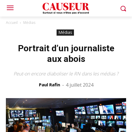
Accueil
Médias
Médias
Portrait d’un journaliste
aux abois
Peut-on encore diaboliser le RN dans les médias ?
Paul Rafin
-
4 juillet 2024