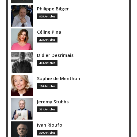
Philippe Bilger
805 Articles
Céline Pina
273 Articles
Didier Desrimais
403 Articles
Sophie de Menthon
116 Articles
Jeremy Stubbs
351 Articles
Ivan Rioufol
300 Articles