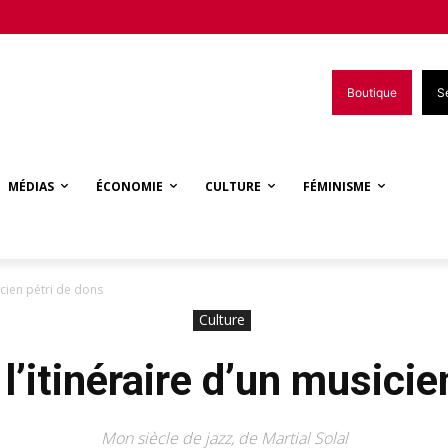
Boutique
S
MÉDIAS
ÉCONOMIE
CULTURE
FÉMINISME
sicien pétri de dons
Culture
 l’itinéraire d’un musici
Mon siècle de jazz, de Martial Solal