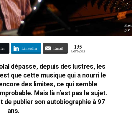
Marti
D.R
135
ter
LinkedIn
Email
PARTAGES
al dépasse, depuis des lustres, les
 est que cette musique qui a nourri le
encore des limites, ce qui semble
improbable. Mais là n’est pas le sujet.
nt de publier son autobiographie à 97
ans.