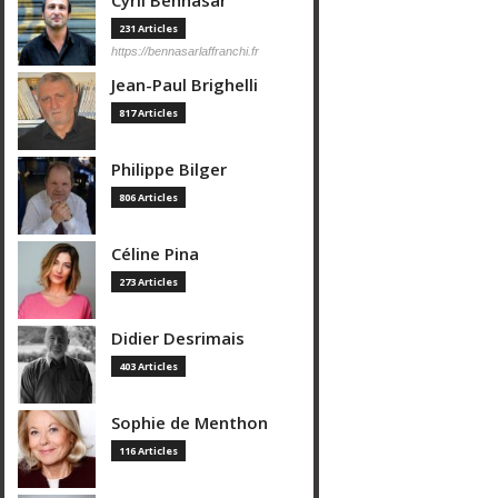
Cyril Bennasar
231 Articles
https://bennasarlaffranchi.fr
Jean-Paul Brighelli
817 Articles
Philippe Bilger
806 Articles
Céline Pina
273 Articles
Didier Desrimais
403 Articles
Sophie de Menthon
116 Articles