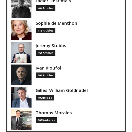
Didier Desrimais
404 Articles
Sophie de Menthon
116 Articles
Jeremy Stubbs
351 Articles
Ivan Rioufol
301 Articles
Gilles-William Goldnadel
40 Articles
Thomas Morales
1019 Articles