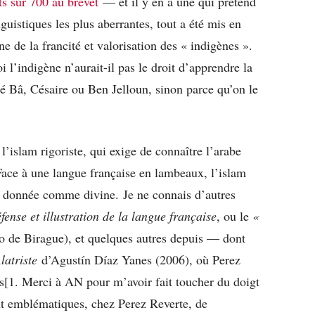
ts sur 700 au brevet
— et il y en a une qui prétend
nguistiques les plus aberrantes, tout a été mis en
e de la francité et valorisation des « indigènes ».
 l’indigène n’aurait-il pas le droit d’apprendre la
 Bâ, Césaire ou Ben Jelloun, sinon parce qu’on le
slam rigoriste, qui exige de connaître l’arabe
Face à une langue française en lambeaux, l’islam
, donnée comme divine. Je ne connais d’autres
fense et illustration de la langue française
, ou le
«
 de Birague), et quelques autres depuis — dont
latriste
d’Agustín Díaz Yanes (2006), où Perez
os[1. Merci à AN pour m’avoir fait toucher du doigt
ent emblématiques, chez Perez Reverte, de