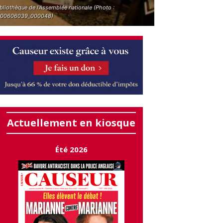
bliothèque de l'Assemblée nationale (Photo :
.00606039_000048)
Actuellement en kiosque
Été 2026