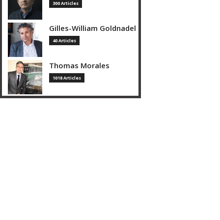
300 Articles
Gilles-William Goldnadel
40 Articles
Thomas Morales
1018 Articles