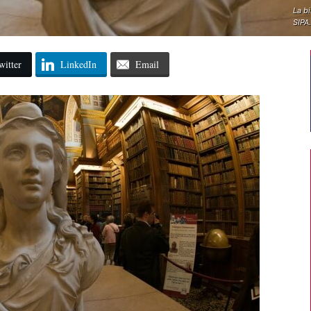
La bi
SIPA
witter
LinkedIn
Email