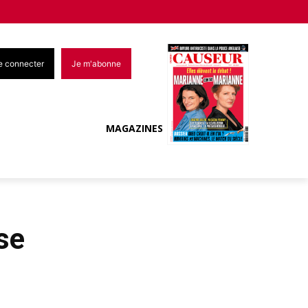
e connecter
Je m'abonne
MAGAZINES
se