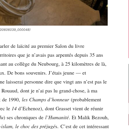
IPA.00606039_000048)
rler de laïcité au premier Salon du livre
erritoires que je n’avais pas arpentés depuis 35 ans
nant au collège du Neubourg, à 25 kilomètres de là,
eux. De bons souvenirs. J’étais jeune — et
ne laisserai personne dire que vingt ans n’est pas le
n Rouaud, dont je n’ai pas lu grand-chose, à ma
t de 1990,
les Champs d’honneur
(probablement
vec le
14
d’Echenoz), dont Grasset vient de réunir
du
) ses chroniques de
l’Humanité
. Et Malik Bezouh,
islam, le choc des préjugé
s. C’est de cet intéressant