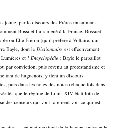
lus jeune, par le discours des Frères musulmans —
Et comment Bossuet l’a ramené à la France. Bossuet
able ou Elie Fréron (qu’il préfère à Voltaire, qui
rre Bayle, dont le
Dictionnaire
est effectivement
es Lumières et
l’Encyclopédie
: Bayle le parpaillot
ou par conviction, puis revenu au protestantisme et
 tant de huguenots, y tient un discours
s, puis dans les notes des notes (chaque fois dans
 vérités que le régime de Louis XIV était loin de
e des censeurs qui vont rarement voir ce qui est
rançaise — cet état maximal de la langue, puisque le