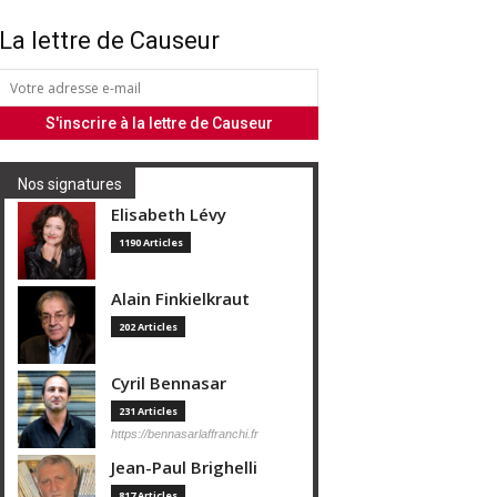
La lettre de Causeur
Nos signatures
Elisabeth Lévy
1190 Articles
Alain Finkielkraut
202 Articles
Cyril Bennasar
231 Articles
https://bennasarlaffranchi.fr
Jean-Paul Brighelli
817 Articles