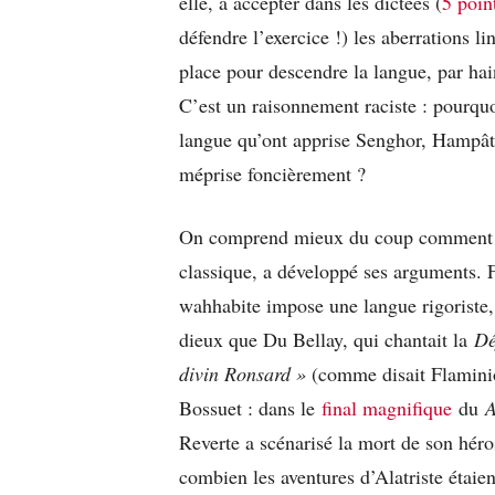
elle, à accepter dans les dictées (
5 poin
défendre l’exercice !) les aberrations li
place pour descendre la langue, par hain
C’est un raisonnement raciste : pourquoi
langue qu’ont apprise Senghor, Hampâté
méprise foncièrement ?
On comprend mieux du coup comment l’i
classique, a développé ses arguments. 
wahhabite impose une langue rigoriste
dieux que Du Bellay, qui chantait la
Dé
divin Ronsard »
(comme disait Flaminio
Bossuet : dans le
final magnifique
du
A
Reverte a scénarisé la mort de son hér
combien les aventures d’Alatriste étai