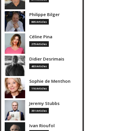
Philippe Bilger
805 Articles
Céline Pina
273 Articles
Didier Desrimais
403 Articles
Sophie de Menthon
116 Articles
Jeremy Stubbs
351 Articles
Ivan Rioufol