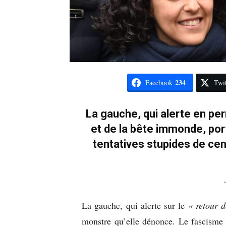
234
Facebook
Twit
La gauche, qui alerte en pe
et de la bête immonde, por
tentatives stupides de cen
La gauche, qui alerte sur le
« retour 
monstre qu’elle dénonce. Le fascisme e