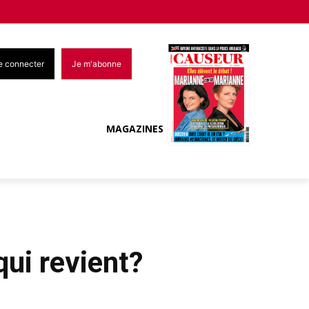
e connecter
Je m'abonne
MAGAZINES
ui revient?