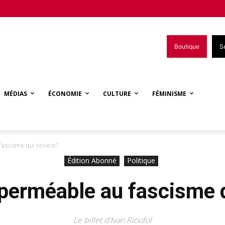
Boutique
S
MÉDIAS
ÉCONOMIE
CULTURE
FÉMINISME
ascisme qui revient?
Édition Abonné
Politique
perméable au fascisme q
Le billet d'Ivan Rioufol