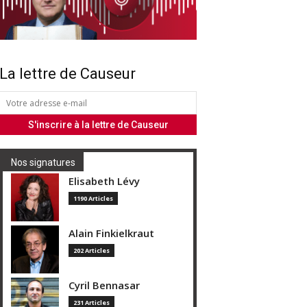
La lettre de Causeur
Nos signatures
Elisabeth Lévy
1190 Articles
Alain Finkielkraut
202 Articles
Cyril Bennasar
231 Articles