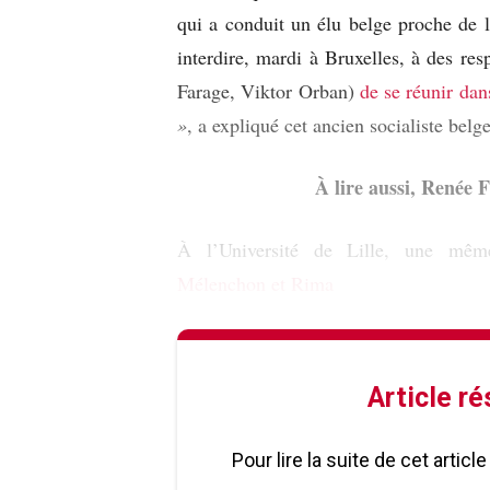
qui a conduit un élu belge proche de l
interdire, mardi à Bruxelles, à des r
Farage, Viktor Orban)
de se réunir dan
»
, a expliqué cet ancien socialiste bel
À lire aussi, Renée 
À l’Université de Lille, une mêm
Mélenchon et Rima
Article r
Pour lire la suite de cet artic