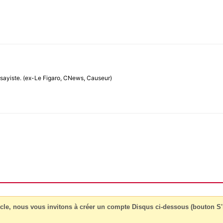
 essayiste. (ex-Le Figaro, CNews, Causeur)
cle, nous vous invitons à créer un compte Disqus ci-dessous (bouton S'i