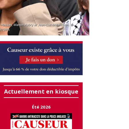
 Hassan, Manon Aubry et Jean-Luc Mélenchon. ©
I/SIPA
Actuellement en kiosque
Été 2026