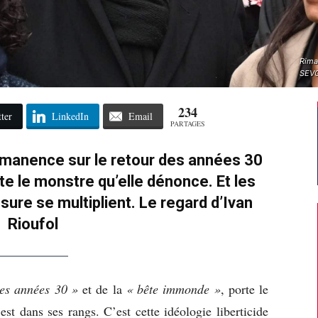
Rima
SEVG
234
ter
LinkedIn
Email
PARTAGES
rmanence sur le retour des années 30
te le monstre qu’elle dénonce. Et les
sure se multiplient. Le regard d’Ivan
Rioufol
des années 30 »
et de la
« bête immonde »
, porte le
st dans ses rangs. C’est cette idéologie liberticide