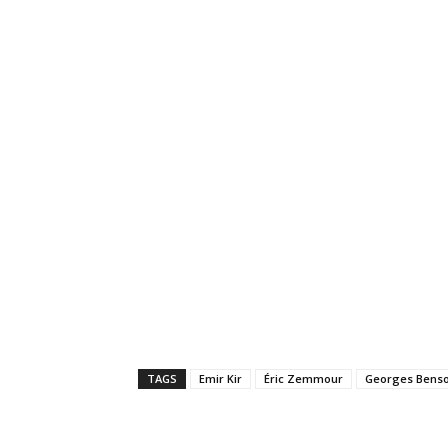
TAGS
Emir Kir
Éric Zemmour
Georges Bens