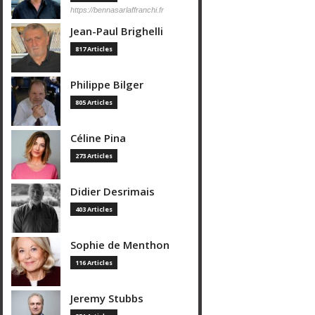
https://bennasarlaffranchi.fr
Jean-Paul Brighelli
817 Articles
Philippe Bilger
805 Articles
Céline Pina
273 Articles
Didier Desrimais
403 Articles
Sophie de Menthon
116 Articles
Jeremy Stubbs