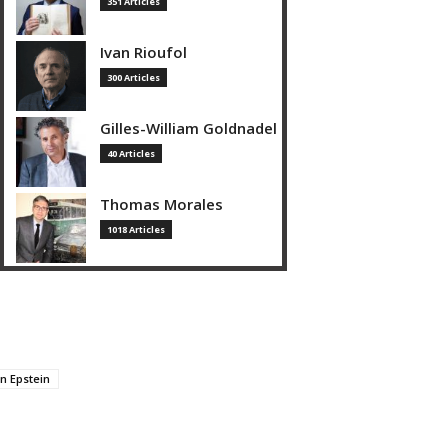
351 Articles
Ivan Rioufol
300 Articles
Gilles-William Goldnadel
40 Articles
Thomas Morales
1018 Articles
n Epstein