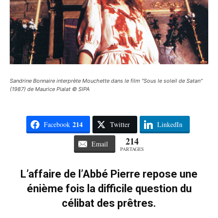
Sandrine Bonnaire interprète Mouchette dans le film "Sous le soleil de Satan"
(1987) de Maurice Pialat © SIPA
214
Facebook
Twitter
LinkedIn
214
Email
PARTAGES
L’affaire de l’Abbé Pierre repose une
énième fois la difficile question du
célibat des prêtres.