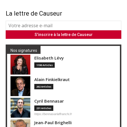
La lettre de Causeur
Nos signatures
Elisabeth Lévy
1190 Articles
Alain Finkielkraut
202 Articles
Cyril Bennasar
231 Articles
https://bennasarlaffranchi.fr
Jean-Paul Brighelli