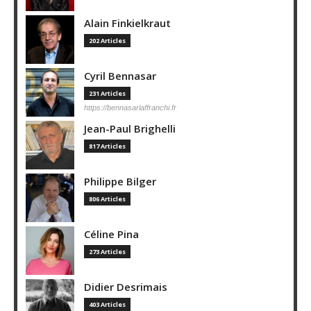
Alain Finkielkraut
202 Articles
Cyril Bennasar
231 Articles
https://bennasarlaffranchi.fr
Jean-Paul Brighelli
817 Articles
Philippe Bilger
806 Articles
Céline Pina
273 Articles
Didier Desrimais
403 Articles