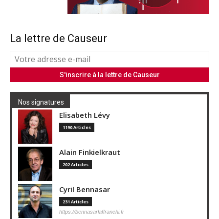
La lettre de Causeur
Nos signatures
Elisabeth Lévy
1190 Articles
Alain Finkielkraut
202 Articles
Cyril Bennasar
231 Articles
https://bennasarlaffranchi.fr