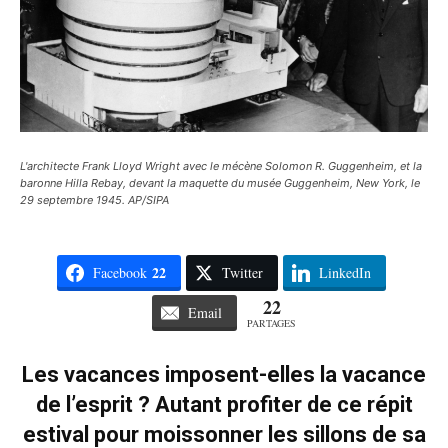
L'architecte Frank Lloyd Wright avec le mécène Solomon R. Guggenheim, et la
baronne Hilla Rebay, devant la maquette du musée Guggenheim, New York, le
29 septembre 1945. AP/SIPA
22
Facebook
Twitter
LinkedIn
22
Email
PARTAGES
Les vacances imposent-elles la vacance
de l’esprit ? Autant profiter de ce répit
estival pour moissonner les sillons de sa