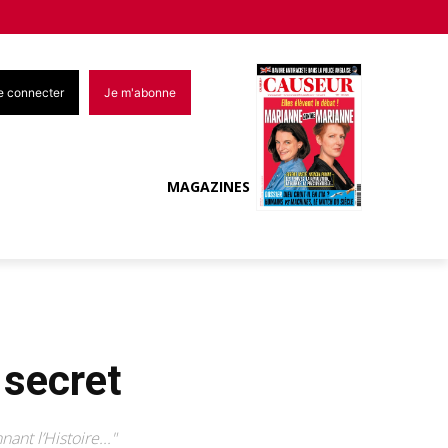
e connecter
Je m'abonne
MAGAZINES
 secret
ant l’Histoire..."