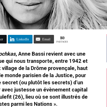
Anne
80
ter
LinkedIn
Email
PARTAGES
iochkas
, Anne Bassi revient avec une
 qui nous transporte, entre 1942 et
t village de la Drôme provençale, haut
 le monde parisien de la Justice, pour
e secret (ou plutôt les secrets) d’un
avec justesse un évènement capital
lefit (26), lieu où se sont illustrés de
tes parmi les Nations ».