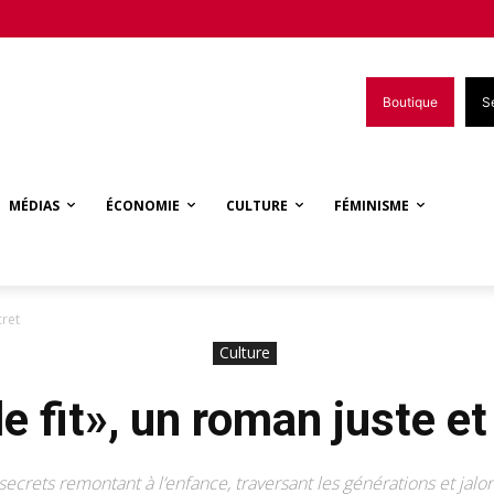
Boutique
S
MÉDIAS
ÉCONOMIE
CULTURE
FÉMINISME
cret
Culture
le fit», un roman juste et
crets remontant à l’enfance, traversant les générations et jalonn