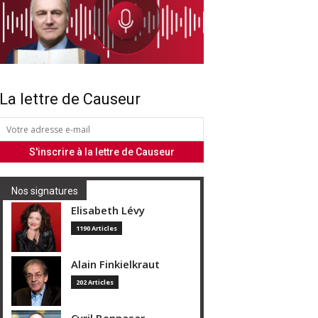
La lettre de Causeur
Nos signatures
Elisabeth Lévy
1190 Articles
Alain Finkielkraut
202 Articles