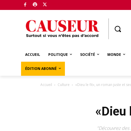
Boutique
ACCUEIL
POLITIQUE
SOCIÉTÉ
MONDE
ÉDITION ABONNÉ
Accueil
Culture
«Dieu le fit», un roman juste et se
«Dieu 
"Découvrez des se