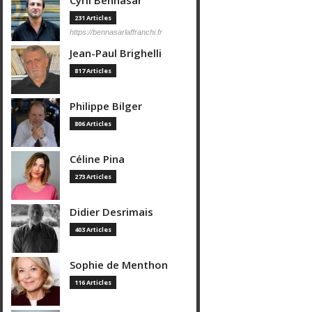
Cyril Bennasar
231 Articles
https://bennasarlaffranchi.fr
Jean-Paul Brighelli
817 Articles
Philippe Bilger
806 Articles
Céline Pina
273 Articles
Didier Desrimais
403 Articles
Sophie de Menthon
116 Articles