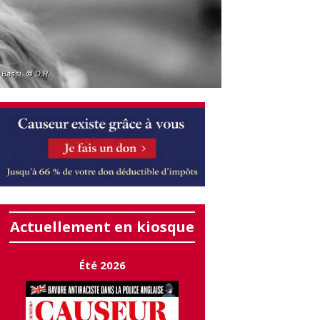
 Bassi. © D.R.
Actuellement en kiosque
Été 2026