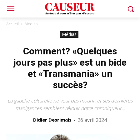
Accueil
Médias
Médias
Comment? «Quelques
jours pas plus» est un bide
et «Transmania» un
succès?
La gauche culturelle ne veut pas mourir, et ses dernières
manigances semblent réjouir notre chroniqueur…
Didier Desrimais
-
26 avril 2024