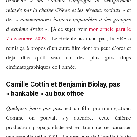
dénoncer «
une violente campagne de dénigrement
relayée par la chaîne CNews et les réseaux sociaux
» et
des «
commentaires haineux imputables
à des groupes
d’extrême droite
». [À ce sujet, voir
mon article paru le
7 décembre 2023
]. Le ridicule ne tuant pas, la SRF a
remis ça à propos d’un autre film dont on peut d’ores et
déjà dire qu’il sera un des plus gros flops
cinématographiques de l’année.
Camille Cottin et Benjamin Biolay, pas
« bankable » au box office
Quelques jours pas plus
est un film pro-immigration.
Comme on pouvait s’y attendre, cette énième
production propagandiste est en train de se ramasser
une gamelle taille XXL. La présence de Camille Cottin