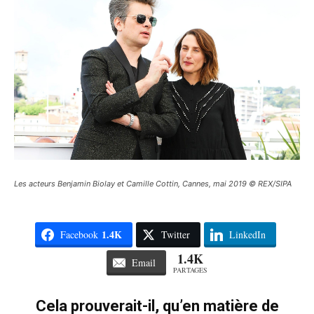
Les acteurs Benjamin Biolay et Camille Cottin, Cannes, mai 2019 © REX/SIPA
1.4K
Facebook
Twitter
LinkedIn
1.4K
Email
PARTAGES
Cela prouverait-il, qu’en matière de