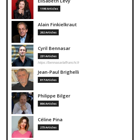
Elisabeth Lévy
1190 Articles
Alain Finkielkraut
202 Articles
Cyril Bennasar
231 Articles
https://bennasarlaffranchi.fr
Jean-Paul Brighelli
817 Articles
Philippe Bilger
806 Articles
Céline Pina
273 Articles