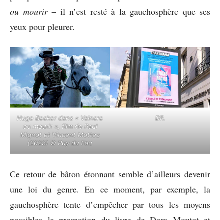
ou mourir
– il n’est resté à la gauchosphère que ses
yeux pour pleurer.
Hugo Becker dans « Vaincre
DR.
ou mourir », film de Paul
Mignot et Vincent Mottez
(2023) © Puy du Fou
Ce retour de bâton étonnant semble d’ailleurs devenir
une loi du genre. En ce moment, par exemple, la
gauchosphère tente d’empêcher par tous les moyens
possibles la promotion du livre de Dora Moutot et